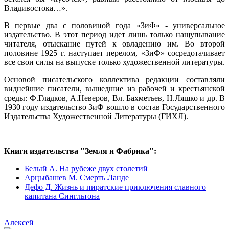
Владивостока…».
В первые два с половиной года «ЗиФ» - универсальное
издательство. В этот период идет лишь только нащупывание
читателя, отыскание путей к овладению им. Во второй
половине 1925 г. наступает перелом, «ЗиФ» сосредотачивает
все свои силы на выпуске только художественной литературы.
Основой писательского коллектива редакции составляли
виднейшие писатели, вышедшие из рабочей и крестьянской
среды: Ф.Гладков, А.Неверов, Вл. Бахметьев, Н.Ляшко и др. В
1930 году издательство ЗиФ вошло в состав Государственного
Издательства Художественной Литературы (ГИХЛ).
Книги издательства "Земля и Фабрика":
Белый А. На рубеже двух столетий
Арцыбашев М. Смерть Ланде
Дефо Д. Жизнь и пиратские приключения славного
капитана Сингльтона
Алексей