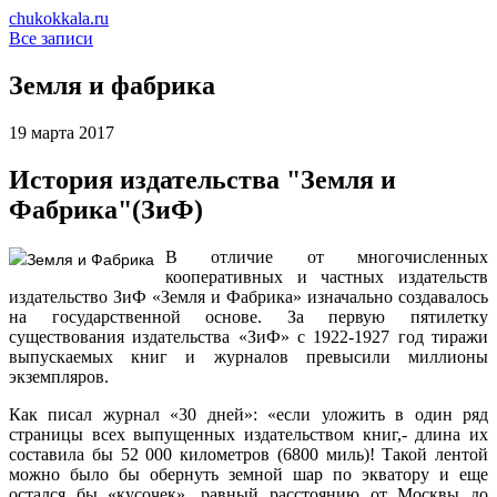
chukokkala.ru
Все записи
Земля и фабрика
19 марта 2017
История издательства "Земля и
Фабрика"(ЗиФ)
В отличие от многочисленных
кооперативных и частных издательств
издательство ЗиФ «Земля и Фабрика» изначально создавалось
на государственной основе. За первую пятилетку
существования издательства «ЗиФ» с 1922-1927 год тиражи
выпускаемых книг и журналов превысили миллионы
экземпляров.
Как писал журнал «30 дней»: «если уложить в один ряд
страницы всех выпущенных издательством книг,- длина их
составила бы 52 000 километров (6800 миль)! Такой лентой
можно было бы обернуть земной шар по экватору и еще
остался бы «кусочек», равный расстоянию от Москвы до