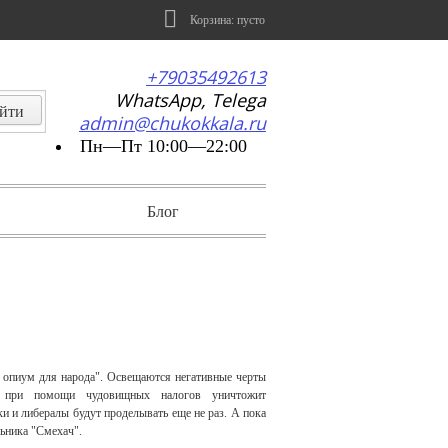
Корзина:
пусто
+79035492613
WhatsApp, Telega
admin@chukokkala.ru
Пн—Пт 10:00—22:00
Блог
 опиум для народа". Освещаются негативные черты
во при помощи чудовищных налогов уничтожит
 и либералы будут проделывать еще не раз. А пока
льника "Смехач".