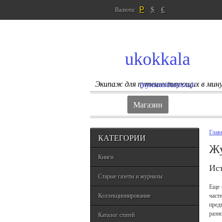
Р
$
€
Валюта:
ukokkala
Экипаж для путешествующих в мин
(путеводитель)
Магазин
Глав
КАТЕГОРИИ
Жу
Книги
Ис
Старые газеты и журналы
Еще 
Коллекционирование
част
пред
разн
Каталог статей