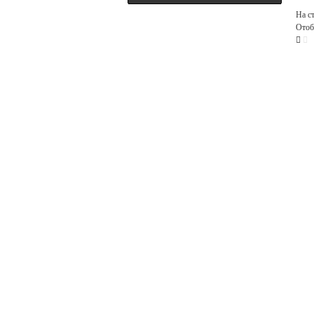
На с
Отоб