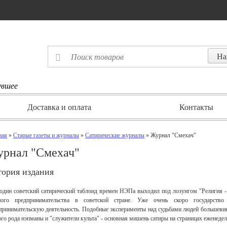
увшее
Доставка и оплата
Контакты
ная
»
Старые газеты и журналы
»
Сатирические журналы
» Журнал "Смехач"
рнал "Смехач"
тория издания
один советский сатирический таблоид времен НЭПа выходил под лозунгом "Религия -
ного предпринимательства в советской стране. Уже очень скоро государст
принимательскую деятельность. Подобные эксперименты над судьбами людей большевики
ого рода нэпманы и "служители культа" - основная мишень сатиры на страницах еженеде