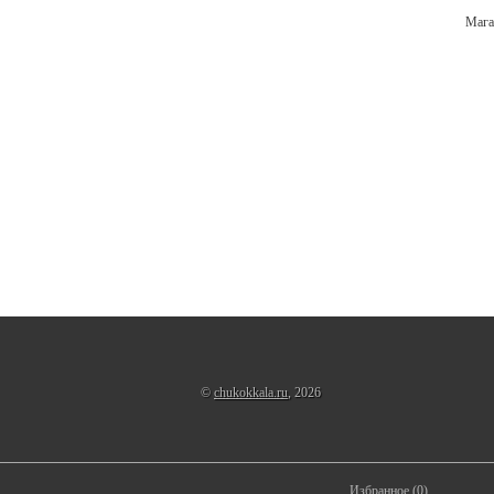
Мага
©
chukokkala.ru
, 2026
Избранное
(
0
)