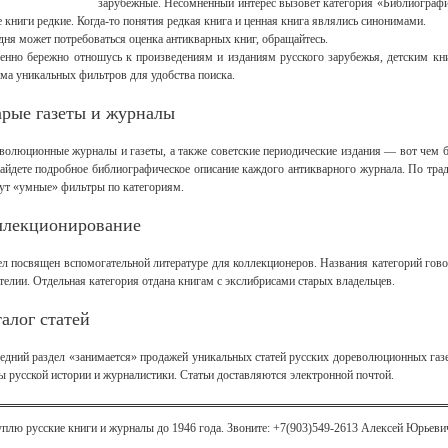
зарубежные. Несомненный интерес вызовет категория «Библиографиче
е книги редкие. Когда-то понятия редкая книга и ценная книга являлись синонимами.
дня может потребоваться оценка антикварных книг, обращайтесь.
енно бережно отношусь к произведениям и изданиям русского зарубежья, детским кн
ема уникальных фильтров для удобства поиска.
арые газеты и журналы
волюционные журналы и газеты, а также советские периодические издания — вот чем бо
айдете подробное библиографическое описание каждого антикварного журнала. По тра
ут «умные» фильтры по категориям.
ллекционирование
ел посвящен вспомогательной литературе для коллекционеров. Названия категорий говор
телии. Отдельная категория отдана книгам с экслибрисами старых владельцев.
алог статей
едний раздел «занимается» продажей уникальных статей русских дореволюционных газ
ы русской истории и журналистики. Статьи доставляются электронной почтой.
уплю русские книги и журналы до 1946 года. Звоните: +7(903)549-2613 Алексей Юрьеви