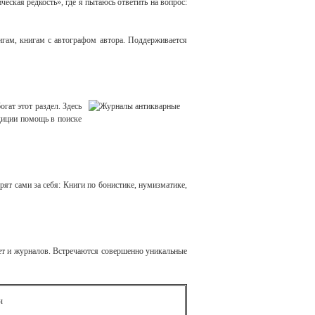
ская редкость», где я пытаюсь ответить на вопрос:
игам, книгам с автографом автора. Поддерживается
гат этот раздел. Здесь
диции помощь в поиске
ят сами за себя: Книги по бонистике, нумизматике,
ет и журналов. Встречаются совершенно уникальные
ч