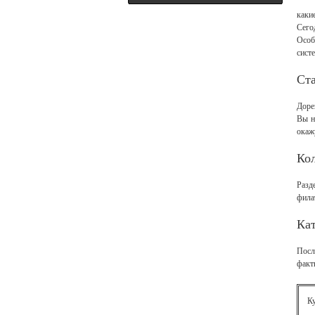
каки
Сего
Особ
сист
Ст
Доре
Вы н
окаж
Ко
Разд
фила
Кат
Посл
факт
К