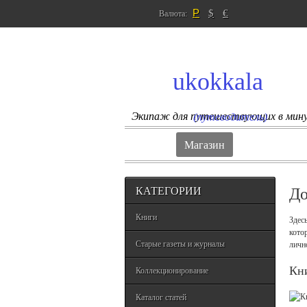
Р
$
€
Валюта:
ukokkala
Экипаж для путешествующих в мин
(путеводитель)
Магазин
КАТЕГОРИИ
До
Книги
Здес
кото
Старые газеты и журналы
личн
Кн
Коллекционирование
Каталог статей