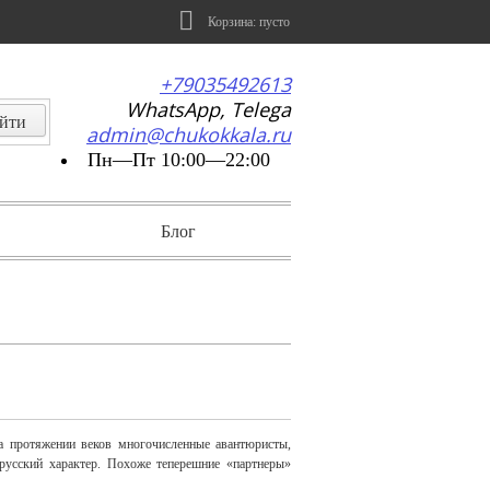
Корзина:
пусто
+79035492613
WhatsApp, Telega
admin@chukokkala.ru
Пн—Пт 10:00—22:00
Блог
На протяжении веков многочисленные авантюристы,
русский характер. Похоже теперешние «партнеры»