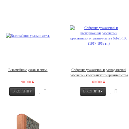
Высочайшие указы и акты.
Собрание узаконений и распоряжений
рабочего и крестьянского правительства
№№1-100 (1917-1918 гг.)
90 000
60 000
Р
Р