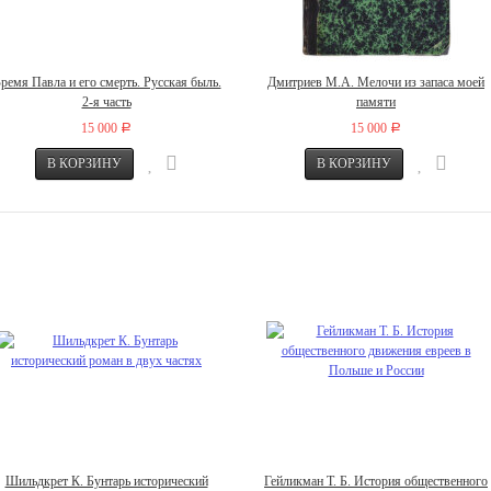
ремя Павла и его смерть. Русская быль.
Дмитриев М.А. Мелочи из запаса моей
2-я часть
памяти
15 000
15 000
Р
Р
Шильдкрет К. Бунтарь исторический
Гейликман Т. Б. История общественного