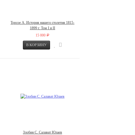
Торсое А. История нашего столетия 1815-
1899 г. Том I и II
15 000
Р
Злобин С. Салават Юлаев