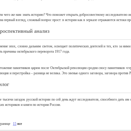
ля чего же нам знать историю? Что поможет открыть добросовестному исследователю ис
, на первый взгляд, сложный вопрос прост: в истории как в зеркале отражаются истоки 
троспективный анализ
нение эпох, словно дальним светом, освещает политических деятелей и тех, кто за ним
ть причины октябрьского переворота 1917 года.
тожение памятников царям после Октябрьской революции сродни сносу памятников «гер
люция и перестройка – разница не велика. Это звенья одного заговора, заговора против 
илог
е тысячи загадок русской истории по сей день ждут исследователя, способного дать им
ких историков и книги по истории России.
транице
15
все