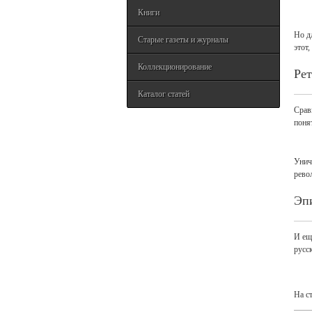
Книги
Но д
Старые газеты и журналы
этот
Коллекционирование
Ре
Каталог статей
Срав
поня
Унич
рево
Эп
И ещ
русс
На с