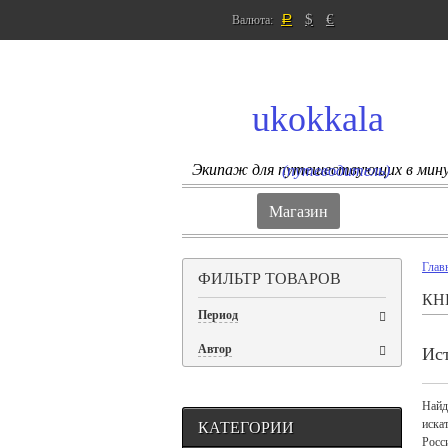
$
€
Валюта:
Р
ukokkala
Экипаж для путешествующих в мин
(путеводитель)
Магазин
Глав
ФИЛЬТР ТОВАРОВ
КН
Период
Автор
Ис
Найд
КАТЕГОРИИ
иска
Росс