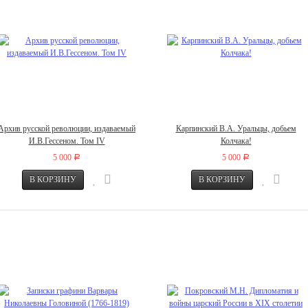
Архив русской революции, издаваемый
Карпинский В.А. Уральцы, добьем
И.В.Гессеном. Том IV
Колчака!
5 000
5 000
Р
Р