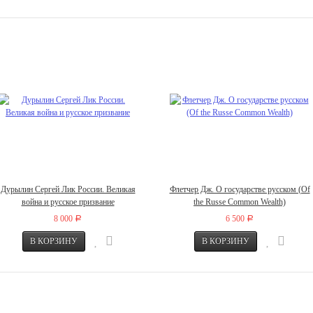
Дурылин Сергей Лик России. Великая
Флетчер Дж. О государстве русском (Of
война и русское призвание
the Russe Common Wealth)
8 000
6 500
Р
Р