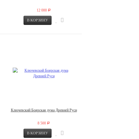
12 000
Р
Ключевский Боярская дума Древней Руси
8 500
Р