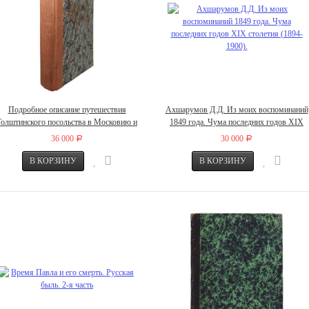
Подробное описание путешествия
Ахшарумов Д.Д. Из моих воспоминаний
Голштинского посольства в Московию и
1849 года. Чума последних годов XIX
Персию в 1633, 1636, и 1639 годах,
столетия (1894-1900).
36 000
30 000
Р
Р
составленное секретарем посольства
Адамом Олеарием