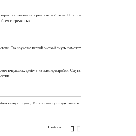
тория Российской империи начала 20 века? Ответ на
проблем современных.
и стоял. Так изучение первой русской смуты поможет
оям вчерашних дней» в начале перестройки. Смута,
России.
 объективную оценку. В пути помогут труды великих
Отображать