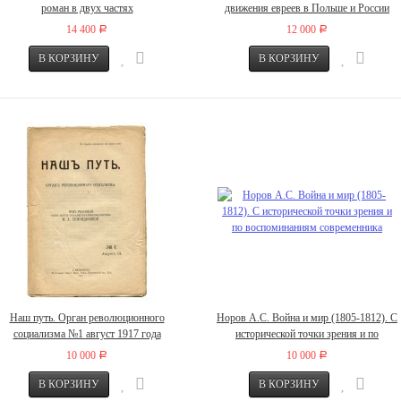
роман в двух частях
движения евреев в Польше и России
14 400
12 000
Р
Р
Наш путь. Орган революционного
Норов А.С. Война и мир (1805-1812). С
социализма №1 август 1917 года
исторической точки зрения и по
воспоминаниям современника
10 000
10 000
Р
Р