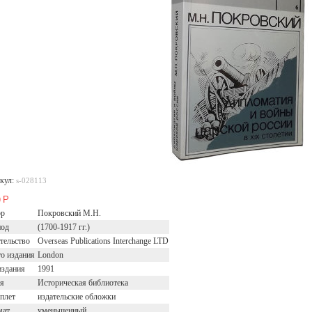
кул:
s-028113
Р
0
ор
Покровский М.Н.
иод
(1700-1917 гг.)
тельство
Overseas Publications Interchange LTD
о издания
London
издания
1991
я
Историческая библиотека
плет
издательские обложки
мат
уменьшенный