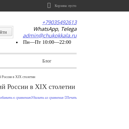
Корзина:
пусто
+79035492613
WhatsApp, Telega
admin@chukokkala.ru
Пн—Пт 10:00—22:00
Блог
 России в XIX столетии
й России в XIX столетии
обавить к сравнению
Удалить из сравнения
Печать