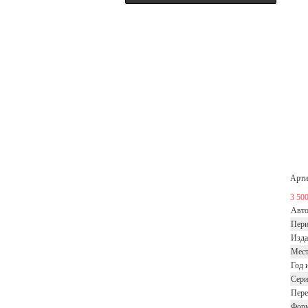
Арти
3 50
Авт
Пер
Изда
Мест
Год 
Сери
Пере
Фор