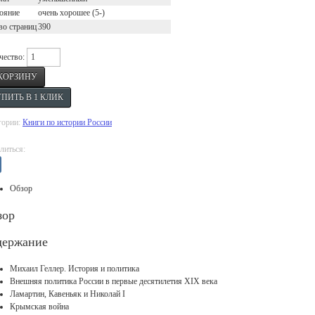
ояние
очень хорошее (5-)
во страниц
390
чество:
гории:
Книги по истории России
литься:
Обзор
зор
держание
Михаил Геллер. История и политика
Внешняя политика России в первые десятилетия XIX века
Ламартин, Кавеньяк и Николай I
Крымская война