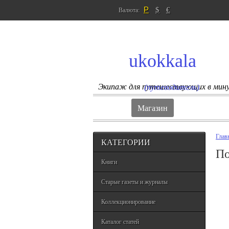
Р
$
€
Валюта:
ukokkala
Экипаж для путешествующих в мин
(путеводитель)
Магазин
Глав
КАТЕГОРИИ
По
Книги
Старые газеты и журналы
Коллекционирование
Каталог статей