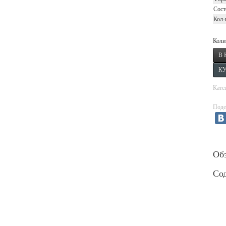
Сост
Кол-
Коли
Кате
Поде
Об
Со