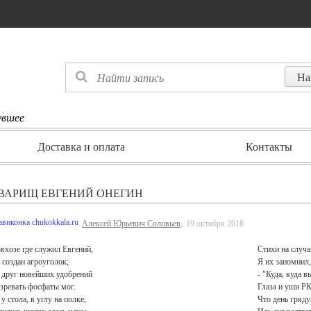
увшее
Доставка и оплата
Контакты
ВАРИЩ ЕВГЕНИЙ ОНЕГИН
Алексей Юрьевич Соловьев
,
19 октября 2016
овхозе где служил Евгений,
Стихи на случа
 создан агроуголок;
Я их запомнил,
 друг новейших удобрений
- "Куда, куда в
зревать фосфаты мог.
Глаза и уши Р
у стола, в углу на полке,
Что день гряд