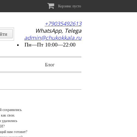
Корзина:
пусто
+79035492613
WhatsApp, Telega
admin@chukokkala.ru
Пн—Пт 10:00—22:00
Блог
й сохранились.
 как свои.
ы удалились
КИ?
ущий нам готовит?