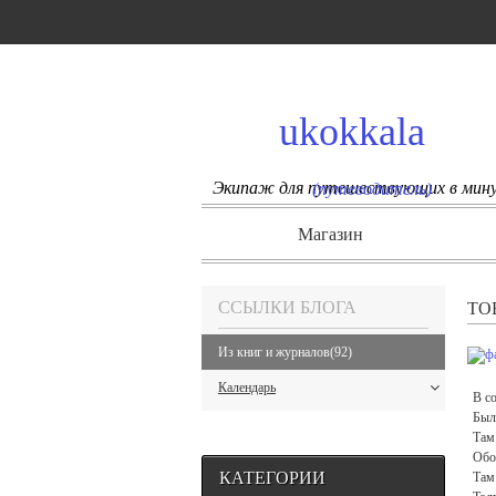
ukokkala
Экипаж для путешествующих в мин
(путеводитель)
Магазин
ССЫЛКИ БЛОГА
ТО
Из книг и журналов
(92)
Календарь
В с
Был
Там
Обо
КАТЕГОРИИ
Там 