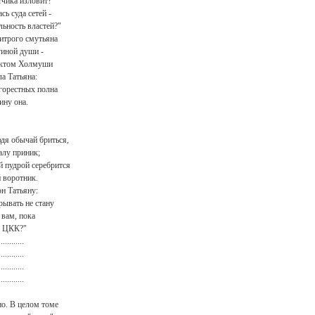
тчика изловит?
сь суда сетей -
ьность властей?"
итрого смутьяна
иной души -
ктом Холмуши
ла Татьяна:
горестных полна
ину она.
юдя обычай бриться,
алу приник;
й пудрой серебрится
 воротник.
н Татьяну:
рывать не стану
 вам, пока
а ЦКК?"
............
............
............
............
но. В целом томе