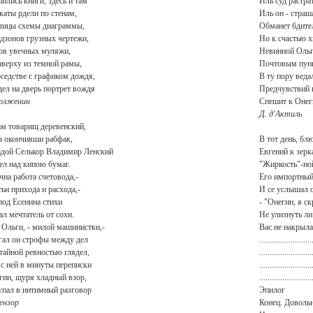
ились книги; здесь и там
Иль суд растра
каты рдели по стенам,
Иль он - страша
лицы схемы диаграммы,
Обманет бдител
дзонов грузных чертежи,
Но к счастью х
ов увечных муляжи,
Невинной Ольг
аверху из темной рамы,
Почтовым пун
оседстве с графиком дождя,
В ту пору веда
дел на дверь портрет вождя
Предчувствий 
Волженин
Спешит к Онег
Д. д'Актиль
ам товарищ деревенский,
а окончивши рабфак,
В тот день, бл
дой Селькор Владимир Ленский
Евгений к зерк
ел над кипою бумаг.
"Жиркость"-но
чна работа счетовода,-
Его импортный
ьи прихода и расхода,-
И се услышал о
под Есенина стихи
- "Онегин, я ск
ал мечтатель от сохи.
Не улизнуть ли
 Ольги, - милой машинистки,-
Вас не накрыл
гал он строфы между дел
.........................
 тайной ревностью глядел,
.........................
 с ней в минуты переписки
.........................
гин, щуря хладный взор,
.........................
упал в интимный разговор
Эпилог
ензор
Конец. Доволь