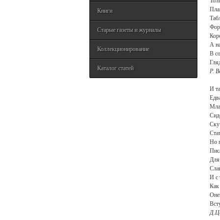
Толп
Пла
Книги
Таб
Фор
Старые газеты и журналы
Кор
А н
Коллекционирование
В с
Гля
Каталог статей
Р. 
И т
Едв
Мла
Сид
Ску
Стат
Но 
Пис
Для
Сла
И с
Как
Оне
Вст
Д.Ц