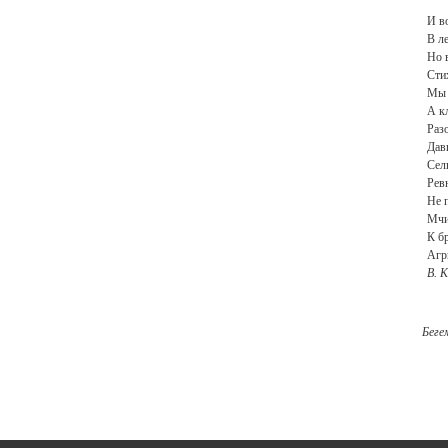
И во
В л
Но 
Сти
Мы 
А к
Раз
Дав
Сел
Рев
Не 
Мчи
К б
Агр
В. 
Беге