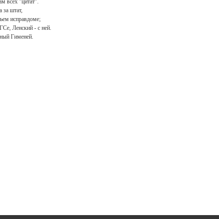
ам всех "цитат".
 за штат,
тьем исправдоме;
ГСе, Ленский - с ней.
сный Гименей.