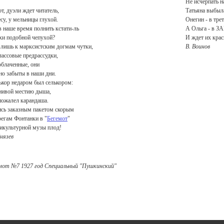
Не исчерпать н
т, дуэли ждет читатель,
Татьяна выбыла
есу, у мельницы глухой.
Онегин - в тре
в наше время полнить кстати-ль
А Ольга - в ЗА
хи подобной чепухой?
И ждет их кра
лишь к марксистским догмам чутки,
В. Воинов
лассовые предрассудки,
облаченные, они
но забыты в наши дни.
ькор недаром был селькором:
нивой местию дыша,
пожалел карандаша.
сь заказным пакетом скорым
регам Фонтанки в "
Бегемот
"
икультурной музы плод!
Князев
мот №7 1927 год Специальный "Пушкинский"