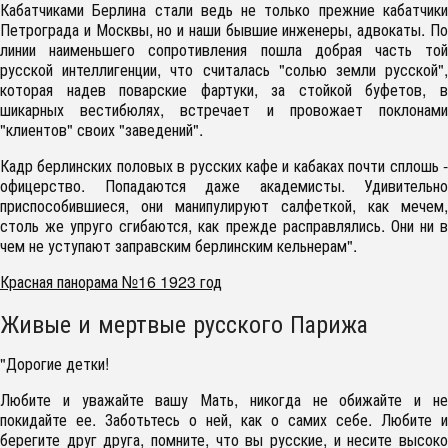
Кабатчиками Берлина стали ведь не только прежние кабатчики
Петрограда и Москвы, но и наши бывшие инженеры, адвокаты. По
линии наименьшего сопротивления пошла добрая часть той
русской интеллигенции, что считалась "солью земли русской",
которая надев поварские фартуки, за стойкой буфетов, в
шикарных вестибюлях, встречает и провожает поклонами
"клиентов" своих "заведений".
Кадр берлинских половых в русских кафе и кабаках почти сплошь -
офицерство. Попадаются даже академисты. Удивительно
приспособившиеся, они манипулируют салфеткой, как мечем,
столь же упруго сгибаются, как прежде расправлялись. Они ни в
чем не уступают заправским берлинским кельнерам".
Красная панорама №16 1923 год
Живые и мертвые русского Парижа
"Дорогие детки!
Любите и уважайте вашу Мать, никогда не обижайте и не
покидайте ее. Заботьтесь о ней, как о самих себе. Любите и
берегите друг друга, помните, что вы русские, и несите высоко