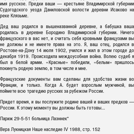
имя русское. Предки ваши — крестьяне Владимирской губернии
Судогодского уезда Даниловской волости деревни Исаково на
реке Клязьме.
Дед ваш родился в вышеназванной деревне, а бабушка ваша
родилась в деревне Бородино Владимирской губернии. Ничего
французского в вас нет, и считать себя кровными французами вы
не должны и не имеете права на это. Я, ваш отец, родился в
Ростове-на-Дону 14 июля 1902, учился и жил в этом городе до
декабря 1919. Происходила междоусобная война. Волею судеб я
был в белой армии. «Красные» победили, «белым» пришлось
покинуть родную землю, в том числе и мне.
Французские документы вам сделаны для удобства жизни во
Франции, и только. Когда А. будет взрослым мужчиной, вы
поймете всю трагедию русских за рубежом России.
Придет время, и вы послужите родине вашей и ваших предков —
России. К этому моменту вы должны быть готовы...
Париж 29-5-51 больница Лаэннек"
Вера Лукницкая Наше наследие IV 1988, стр. 152