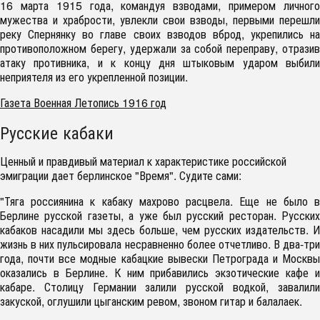
16 марта 1915 года, командуя взводами, примером личного
мужества и храбрости, увлекли свои взводы, первыми перешли
реку Спернянку во главе своих взводов вброд, укрепились на
противоположном берегу, удержали за собой переправу, отразив
атаку противника, и к концу дня штыковым ударом выбили
неприятеля из его укрепленной позиции.
Газета Военная Летопись 1916 год
Русские кабаки
Ценный и правдивый материал к характеристике российской
эмиграции дает берлинское "Время". Судите сами:
"Тяга россиянина к кабаку махрово расцвела. Еще не было в
Берлине русской газеты, а уже был русский ресторан. Русских
кабаков насадили мы здесь больше, чем русских издательств. И
жизнь в них пульсировала несравненно более отчетливо. В два-три
года, почти все модные кабацкие вывески Петрограда и Москвы
оказались в Берлине. К ним прибавились экзотические кафе и
кабаре. Столицу Германии залили русской водкой, завалили
закуской, оглушили цыганским ревом, звоном гитар и балалаек.