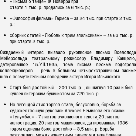
«Письма о танце» Ж Новерра при
старте 1 тыс. р. продались за 6 тыс. р.;
«Философия фильма» Гармса – за 24 тыс. при старте 2 тыс.
р.;
сборник статей «Любовь к трем апельсинам» – за 63 тыс. р.
при старте 2 тыс. р.
Ожидаемый интерес вызвало рукописное письмо Всеволода
Мейерхольда театральному режиссеру Владимиру Канцелю,
датированное 15.YII.1935, тема письма весьма подогрела
коллекционеров – речь в большом четырехстраничном письме
шла о возмутительном поведении актера Игоря Ильинского.
Старт был достойный – 200 тыс. р. , он шагнул 10 раз и был
куплен питерским букинистом за 720 тыс. р.
Но легендой этих торгов стала¸ безусловно, борьба за
художественную рукопись Алексея Ремизова его сказки
«Тулумбас» - 7 листов рукописного текста¸20 листов
иллюстрация, 20 листов машинописи, датированные 1936
годом оценены было достойно – 3,5 млн. р. Борьба
разгорелась между известным дилером и телефонным