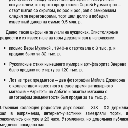
покупателем, которого представлял Сергей Бурмистров –
старт шагал со скрипом, но рос и рос, зал с замиранием
следил за переговорами, торг шел долго и победил
известный дилер на сумме 9,5 млн. р.
Давно такие цифры не звучали на аукционах. Эпистолярные
редкости и их известные авторы держали зал в напряжении:
письмо Веры Мухиной , 1940-е стартовала с 8 тыс. р. и
продано было за 32 тыс. р.
Рукописные стихи нынешнего кумира и арт-фаворита Зверева
было продано по старту за 120 тыс. р.
Лот из трех предметов – две фотографии Майкла Джексона
с коллективом известного в свое время антикварного
магазина «Раритет» на Арбате и визитка магазина с
автографом знаменитости был продан за 19 тыс. р.
Отменная коллекция редкостей двух веков – XIX - XX держала
зал в напряжении, интернет-участники замедляли торги, и
закончились они уже в 23 часа. Утомленная, но довольная публика
медленно покидала зал.