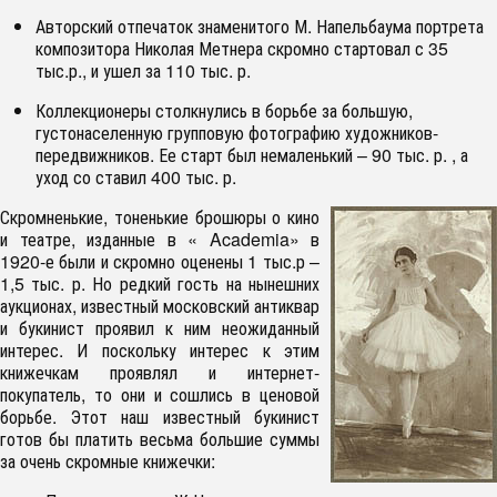
Авторский отпечаток знаменитого М. Напельбаума портрета
композитора Николая Метнера скромно стартовал с 35
тыс.р., и ушел за 110 тыс. р.
Коллекционеры столкнулись в борьбе за большую,
густонаселенную групповую фотографию художников-
передвижников. Ее старт был немаленький – 90 тыс. р. , а
уход со ставил 400 тыс. р.
Скромненькие, тоненькие брошюры о кино
и театре, изданные в « Academia» в
1920-е были и скромно оценены 1 тыс.р –
1,5 тыс. р. Но редкий гость на нынешних
аукционах, известный московский антиквар
и букинист проявил к ним неожиданный
интерес. И поскольку интерес к этим
книжечкам проявлял и интернет-
покупатель, то они и сошлись в ценовой
борьбе. Этот наш известный букинист
готов бы платить весьма большие суммы
за очень скромные книжечки: