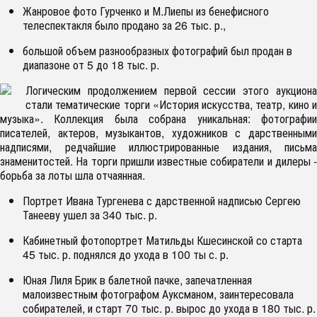
Жанровое фото Гурченко и М.Лиепы из бенефисного
телеспектакля было продано за 26 тыс. р.,
большой объем разнообразных фотографий был продан в
диапазоне от 5 до 18 тыс. р.
Логическим продолжением первой сессии этого аукциона
стали тематические торги «История искусства, театр, кино и
музыка». Коллекция была собрана уникальная: фотографии
писателей, актеров, музыкантов, художников с дарственными
надписями, редчайшие иллюстрированные издания, письма
знаменитостей. На торги пришли известные собиратели и дилеры -
борьба за лоты шла отчаянная.
Портрет Ивана Тургенева с дарственной надписью Сергею
Танееву ушел за 340 тыс. р.
Кабинетный фотопортрет Матильды Кшесинской со старта
45 тыс. р. поднялся до ухода в 100 ты с. р.
Юная Лиля Брик в балетной пачке, запечатленная
малоизвестным фотографом Ауксманом, заинтересовала
собирателей, и старт 70 тыс. р. вырос до ухода в 180 тыс. р.