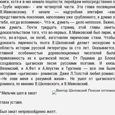
книги, хотя и в них немало пошлости; перейдем непосредственно к
«Трубе марсиан» - или четвертой части. Эта глава посвящена
В.Маяковскому. У начале — надгробная эпитафия «как
представитель поколения, наполовину уже срубленного, я думаю о
тебе, когда вспоминаю». Что-ж, думать — дело неплохое. Важно,
как думать. Почти тридцать страниц этой главы занять
доказательством того, что во-первых, В.Маяковский был лирик, и
что, во-вторых, он погиб, изготовляя лирические стихи. Чтобы
доказать лиричность поэта В.Шкловский делает экскурсию в
область истории русской литературы за сто лет. Оказывается,
главной особенностью дореволюционных писателей была
привязанность их к цыганской песне. От Пушкина до Блока
создавалась цыганская песня русскими поэтами. И князь
Вяземский, и А.Фет и А.Апухтин и Тургенев — все они были
авторами «цыганских» романсов. Даже Л.Толстой любил романс:
«Не зови меня к разумной жизни». Не ушел от цыганского
романса, по мнению В.Шкловского, и В.Маяковский.
"Мальчик шел в закат
глаза уставя.
Был закат непревзойденно желт.