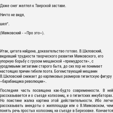
Даже снег желтел к Тверской заставе.
Ничто не видя,
шел".
(Маяковский - «Про это»).
Итак, цитата найдена, доказательство готово. В.Шкловский,
видевший трудности творческого развития Маяковского, его
упорную борьбу с грузом мещанской «премудрости», с
уродливыми зигзагами старого быта, до сих пор не понимает
настоящих причин гибели поэта. Богемствующий мещанин
В.Шкловский снижает до карликовых размеров гигантскую фигуру
«барабанщика революции».
Последняя часть посвящена как-будто современности. В ней
рассказывается и о съезде колхозниц, и о гигантских инкубаторах.
Но поистине жалка картина этой действительности. Ибо легче
рассказывать анекдоты о жилплощади или о В.Маяковском, чем
понять речь простых колхозниц на съезде в Березовке. Кончается