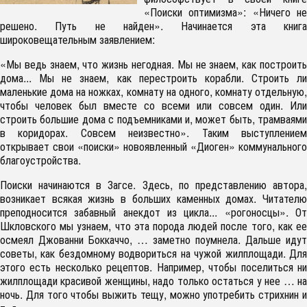
«Поиски оптимизма»: «Ничего не
решено. Путь не найден». Начинается эта книга
широковещательным заявлением:
«Мы ведь знаем, что жизнь негодная. Мы не знаем, как построить
дома... Мы не знаем, как перестроить корабли. Строить ли
маленькие дома на ножках, комнату на одного, комнату отдельную,
чтобы человек был вместе со всеми или совсем один. Или
строить большие дома с подъемниками и, может быть, трамваями
в коридорах. Совсем неизвестно». Таким выступлением
открывает свои «поиски» новоявленный «Диоген» коммунального
благоустройства.
Поиски начинаются в Загсе. Здесь, по представлению автора,
возникает всякая жизнь в больших каменных домах. Читателю
преподносится забавный анекдот из цикла... «рогоносцы». От
Шкловского мы узнаем, что эта порода людей после того, как ее
осмеял Джованни Боккаччо, … заметно поумнела. Дальше идут
советы, как бездомному водвориться на чужой жилплощади. Для
этого есть несколько рецептов. Например, чтобы поселиться ни
жилплощади красивой женщины, надо только остаться у нее … на
ночь. Для того чтобы выжить тещу, можно употребить стрихнин и