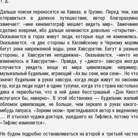
т. д.
Дальше поиски переносятся на Кавказ, в Грузию. Перед тем, как
отправиться в далекое путешествие, автор благоразумно
замечает: «мне кинематограф мешает видеть мир». Замечание
сделано вовремя, ибо дальше начинаются довольно «открытия».
Оказывается в горах живут люди, которые еще не изменились.
Оказывается, «в две стороны к Каспийскому и Черному морям
бегут реки напряженной воды, реки Хавсуретии. Бегут в разные
стороны, а Хавсуретия неподвижна». Оказывается, «ничто не
изменилось в Хавсуретии». Правда, у «дикого» хавсура иногда
случается увидеть вещи из мира цивилизации: например,
музыкальный будильник, играющий «Ах вы сени, мои сени». Но что
значит будильник в руках хавсура, когда люди живут по законам
гор, когда люди ходят в одних тулупах, когда эта страна настолько
дика и первобытна, что в ней даже бесстрашный «Дон Кихот
испугался бы, наверно». В этой обстановке — будильник жалкий
обломок цивилизации, не больше, чем зеркало в руках какого-
нибудь папуаса. «Зорким оком» приглядывался автор к виденному
… И отыскал чудака-доктора, ушедшего из Тифлиса, потому что
«Тифлис изменяется».
Не будем подробно останавливаться на второй и третьей частях