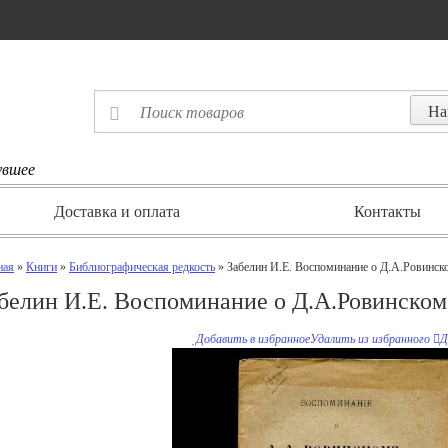
увшее
Доставка и оплата
Контакты
ная
»
Книги
»
Библиографическая редкость
» Забелин И.Е. Воспоминание о Д.А.Ровинск
белин И.Е. Воспоминание о Д.А.Ровинском
Добавить в избранное
Удалить из избранного
Д