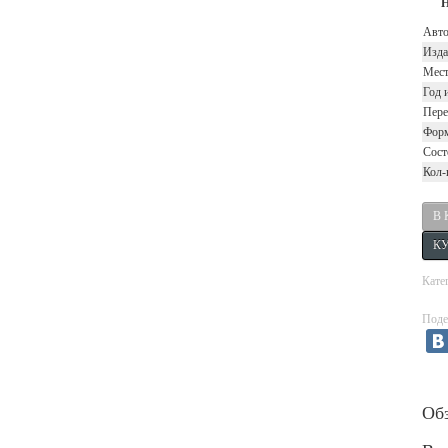
Н
Авт
Изда
Мест
Год 
Пере
Фор
Сост
Кол-
Кате
Поде
Об