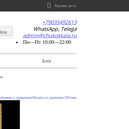
Корзина:
пусто
+79035492613
WhatsApp, Telega
admin@chukokkala.ru
Пн—Пт 10:00—22:00
Блог
ом
обавить к сравнению
Удалить из сравнения
Печать