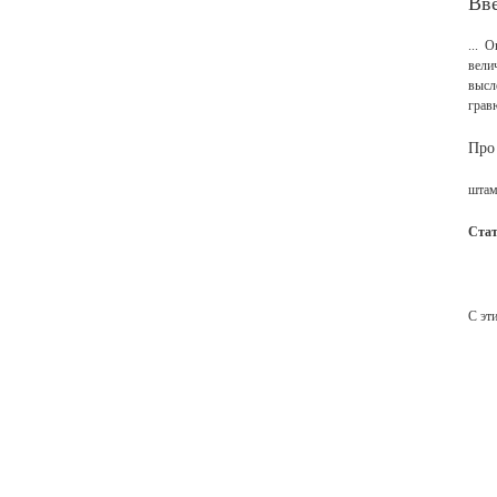
Вв
... 
вели
высл
гравю
Про
штам
Стат
С эт