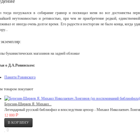
едение
Он тогда погружался в собирание гравюр и посвящал меня во все достоинства пер
чайшей неутомимостью и ретивостью, при чем не приобретение редкой, единственно
еживал ее иногда очень долгое время. Его радости и восторгам не было конца, когда у
ру...
 экземпляр:
пы букинистических магазинов на задней обложке
ьи о Д.А.Ровинском:
Памяти Ровинского
им товаром покупают
Березин-Ширяев Я. Михаил...
Легендарный русский библиофил и впоследствии цензор - Михаил Николаевич Лонгин
Р
12 000