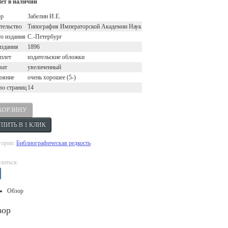
ет в наличии
ор
Забелин И.Е.
тельство
Типография Императорской Академии Наук
о издания
С.-Петербург
издания
1896
плет
издательские обложки
мат
увеличенный
ояние
очень хорошее (5-)
во страниц
14
гории:
Библиографическая редкость
литься:
Обзор
зор