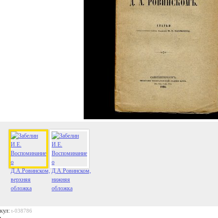
кул:
t-038786