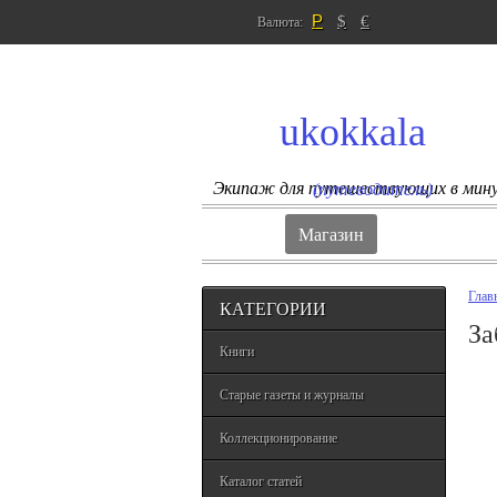
Р
$
€
Валюта:
ukokkala
Экипаж для путешествующих в мин
(путеводитель)
Магазин
Глав
КАТЕГОРИИ
За
Книги
Старые газеты и журналы
Коллекционирование
Каталог статей