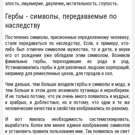
злость, лицемерие, двуличие
,
мстительность, глупость.
Гербы - символы, передаваемые по
наследству
Постепенно символы, присвоенные определенному человеку,
стали переда­ваться по наследству. Если, к примеру, кто-
либо был отмечен символом муже­ства, то и дети, и внуки
его от рождения уже обладали этим символом. Возникли
фамильные гербы, переходившие из рода в род.
Устанавливались гербы и для различных людских корпораций,
например для ремесленных цехов, для городов и сел.
Чем дальше, тем больше входили гербы и символы в моду, и
тем больше в этом деле возникало путаницы и неразберихи.
И не только потому, что уж очень много появилось и мудрых,
и храбрых, и доблестных, но и потому, что одни и те же
человеческие качества и свойства изображались по-разному.
И вот явилась необходимость систематизировать,
выработать более или менее единое изображение символов
и установить правила пользования ими. Так появилась на свет