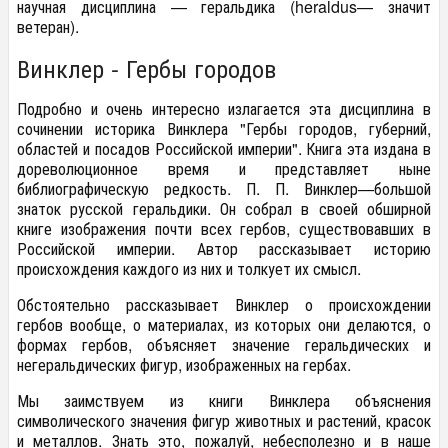
научная дисциплина — геральдика (heraldus— значит
ветеран).
Винклер - Гербы городов
Подробно и очень интересно излагается эта дисциплина в
сочинении историка Винклера "Гербы городов, губерний,
областей и посадов Российской им­перии". Книга эта издана в
дореволюционное время и представляет ныне
библиографическую редкость. П. П. Винклер—большой
знаток русской геральдики. Он собрал в своей обширной
книге изображения почти всех гербов, существовавших в
Российской империи. Автор рассказывает историю
происхождения каждого из них и толкует их смысл.
Обстоятельно рассказывает Винклер о происхождении
гербов вообще, о материалах, из которых они делаются, о
формах гербов, объясняет значение геральдических и
негеральдических фигур, изображенных на гербах.
Мы заимствуем из книги Винклера объяснения
символического значе­ния фигур животных и растений, красок
и металлов. Знать это, пожалуй, не­бесполезно и в наше