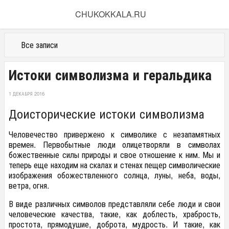
CHUKOKKALA.RU
Все записи
Истоки символизма и геральдика
1 ДЕКАБРЯ 2016
Доисторические истоки символизма
Человечество привержено к символике с незапамятных
времен. Пер­вобытные люди олицетворяли в символах
божественные силы природы и свое отношение к ним. Мы и
теперь еще находим на скалах и сте­нах пещер символические
изображения обожествленного солнца, луны, неба, воды,
ветра, огня.
В виде различных символов представляли себе люди и свои
челове­ческие качества, такие, как доблесть, храбрость,
простота, прямоду­шие, доброта, мудрость. И такие, как