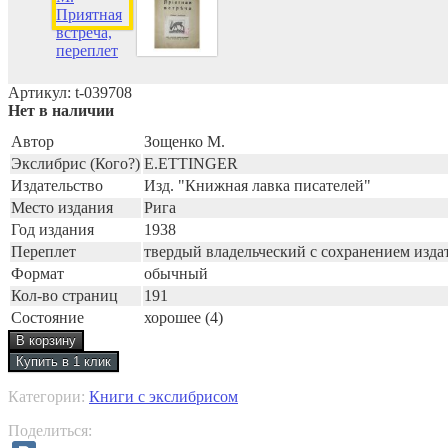
Артикул:
t-039708
Нет в наличии
Автор
Зощенко М.
Экслибрис (Кого?)
E.ETTINGER
Издательство
Изд. "Книжная лавка писателей"
Место издания
Рига
Год издания
1938
Переплет
твердый владельческий с сохранением изда
Формат
обычный
Кол-во страниц
191
Состояние
хорошее (4)
Категории:
Книги с экслибрисом
Поделиться: