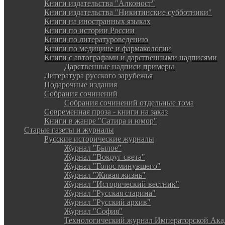
Книги издательства "Алконост"
Книги издательства "Никитинские субботники"
Книги на иностранных языках
Книги по истории России
Книги по литературоведению
Книги по медицине и фармакологии
Книги с автографами и дарственными надписями
Дарственные надписи примеры
Литература русского зарубежья
Подарочные издания
Собрания сочинений
Собрания сочинений отдельные тома
Современная проза - книги на заказ
Книги в жанре "Сатира и юмор"
Старые газеты и журналы
Русские исторические журналы
Журнал "Былое"
Журнал "Вокруг света"
Журнал "Голос минувшего"
Журнал "Живая жизнь"
Журнал "Исторический вестник"
Журнал "Русская старина"
Журнал "Русский архив"
Журнал "София"
Технологический журнал Императорской Ака