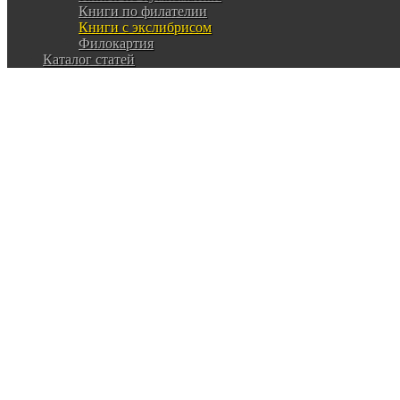
Книги по филателии
Книги с экслибрисом
Филокартия
Каталог статей