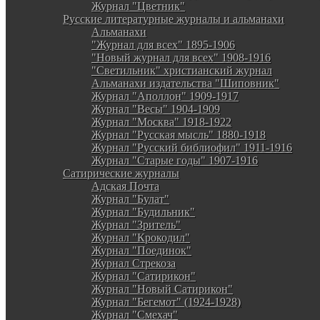
Журнал "Цветник"
Русские литературные журналы и альманахи
Альманахи
"Журнал для всех" 1895-1906
"Новый журнал для всех" 1908-1916
"Светильник" христианский журнал
Альманахи издательства "Шиповник"
Журнал "Аполлон" 1909-1917
Журнал "Весы" 1904-1909
Журнал "Москва" 1918-1922
Журнал "Русская мысль" 1880-1918
Журнал "Русский библиофил" 1911-1916
Журнал "Старые годы" 1907-1916
Сатирические журналы
Адская Почта
Журнал "Булат"
Журнал "Будильник"
Журнал "Зритель"
Журнал "Крокодил"
Журнал "Поединок"
Журнал Стрекоза
Журнал "Сатирикон"
Журнал "Новый Сатирикон"
Журнал "Бегемот" (1924-1928)
Журнал "Смехач"