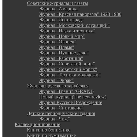
Советские журналы и газеты
Журнал "Америка"
Журнал "Красная панорама" 1923-1930
Журнал "Ленинград"
Журнал "Московский служащий"
Журнал "Наука и техника"
Журнал "Новый мир"
Журнал "Огонек"
Журнал "Пламя"
Журнал "Пушное дело"
Журнал "Работница"
Журнал "Советский воин"
Журнал "Советский моряк"
Журнал "Техника молодежи"
Журнал "Экран"
Журналы русского зарубежья
Журнал "Грани" (GRANI)
Новый журнал (The new review)
Журнал Русское Возрождение
Журнал "Синтаксис"
Детские периодические издания
Журнал "Чиж"
Коллекционирование
Книги по бонистике
Книги по нумизматике