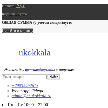
Валюта:
Р
$
€
Корзина:
пусто
ОБЩАЯ СУММА
(с учетом скидки)
пусто
Перейти в корзину
ukokkala
(путеводитель)
Экипаж для путешествующих в минувшее
+79035492613
WhatsApp, Telega
admin@chukokkala.ru
Пн—Пт 10:00—22:00