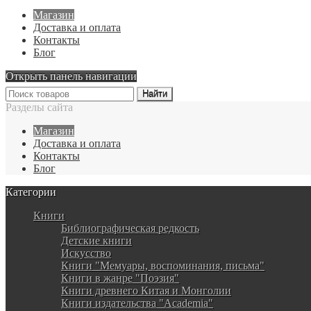
Магазин
Доставка и оплата
Контакты
Блог
Открыть панель навигации
Разделы сайта
Магазин
Доставка и оплата
Контакты
Блог
Категории
Книги
Библиографическая редкость
Детские книги
Искусство
Книги "Мемуары, воспоминания, письма"
Книги в жанре "Поэзия"
Книги древнего Китая и Монголии
Книги издательства "Academia"