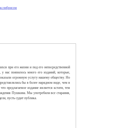
экслибрисом
ихся при его жизни и под его непосредственной
у нас появилось много его изданий, которые,
, оказали огромную услугу нашему обществу. Но
представлялись бы в более нарядном виде, чем в
что предлагаемое издание является кстати, тем
рождения Пушкина. Мы употребили все старания,
ели, пусть судит публика.