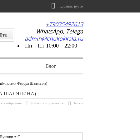
Корзина:
пусто
+79035492613
WhatsApp, Telega
admin@chukokkala.ru
Пн—Пт 10:00—22:00
Блог
библиотеки Федора Шаляпина)
РА ШАЛЯПИНА)
ь в избранное
Добавить к сравнению
Печать
Пушкин А.С.