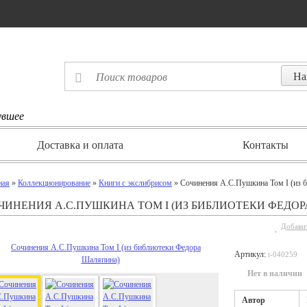
увшее
Доставка и оплата
Контакты
ная
»
Коллекционирование
»
Книги с экслибрисом
» Сочинения А.С.Пушкина Том I (из 
ЧИНЕНИЯ А.С.ПУШКИНА ТОМ I (ИЗ БИБЛИОТЕКИ ФЕДО
Добавит
Артикул:
t-040259
Нет в наличии
Автор