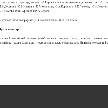
С портретом автора, художника В.А.Серова и 66-ю рисунками художников: А.С.Архип
Н.В.Досекина, С.В.Иванова, К.А.Коровина, С.А.Коровина, Е.Е.Лансере, И.И.Левитан
К.А.Сомова, В.И.Сурикова и В.А.Серова.
С приложением биографии Пушкина написанной И.И.Ивановым.
Про экземпляр:
изящный английский цельнокожаный переплет изрядно потерт, золотое тиснение ко
экслибрис Федора Шаляпина и постороняя владельческая надпись. Выпадение страниц. Ре