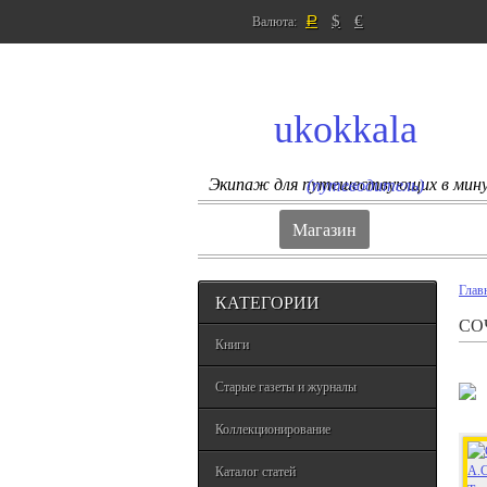
$
€
Валюта:
Р
ukokkala
Экипаж для путешествующих в мин
(путеводитель)
Магазин
Глав
КАТЕГОРИИ
СО
Книги
Старые газеты и журналы
Коллекционирование
Каталог статей