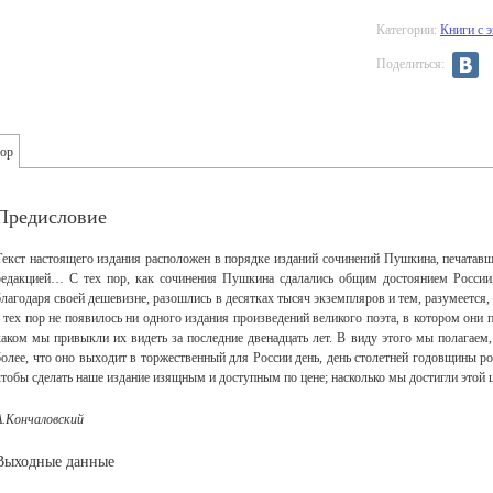
Категории:
Книги с 
Поделиться:
ор
Предисловие
Текст настоящего издания расположен в порядке изданий сочинений Пушкина, печатавш
редакцией… С тех пор, как сочинения Пушкина сдалались общим достоянием России, 
благодаря своей дешевизне, разошлись в десятках тысяч экземпляров и тем, разумеется
с тех пор не появилось ни одного издания произведений великого поэта, в котором они 
каком мы привыкли их видеть за последние двенадцать лет. В виду этого мы полагаем, 
более, что оно выходит в торжественный для России день, день столетней годовщины 
чтобы сделать наше издание изящным и доступным по цене; насколько мы достигли этой ц
А.Кончаловский
Выходные данные