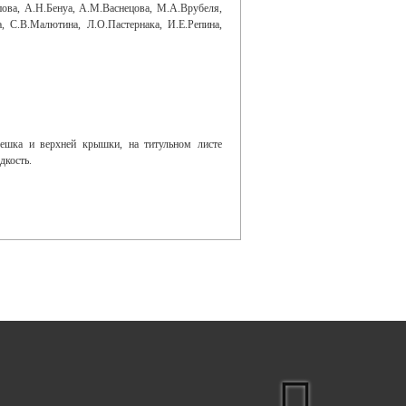
ова, А.Н.Бенуа, А.М.Васнецова, М.А.Врубеля,
а, С.В.Малютина, Л.О.Пастернака, И.Е.Репина,
решка и верхней крышки, на титульном листе
дкость.