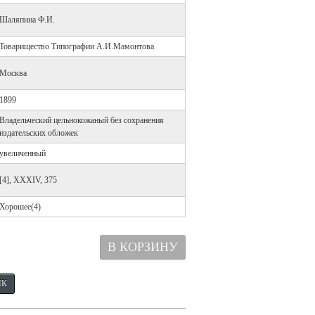
Шаляпина Ф.И.
Товарищество Типографии А.И.Мамонтова
Москва
1899
Владельческий цельнокожаный без сохранения
издательских обложек
увеличенный
[4], XXXIV, 375
Хорошее(4)