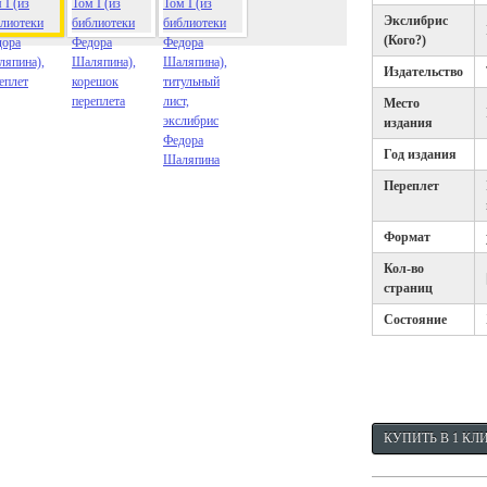
Экслибрис
(Кого?)
Издательство
Место
издания
Год издания
Переплет
Формат
Кол-во
страниц
Состояние