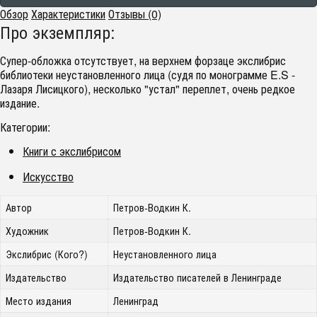
Обзор
Характеристики
Отзывы (0)
Про экземпляр:
Супер-обложка отсутствует, на верхнем форзаце экслибрис
библиотеки неустановленного лица (судя по монограмме E.S -
Лазаря Лисицкого), несколько "устал" переплет, очень редкое
издание.
Категории:
Книги с экслибрисом
Искусство
Автор
Петров-Водкин К.
Художник
Петров-Водкин К.
Экслибрис (Кого?)
Неустановленного лица
Издательство
Издательство писателей в Ленинграде
Место издания
Ленинград