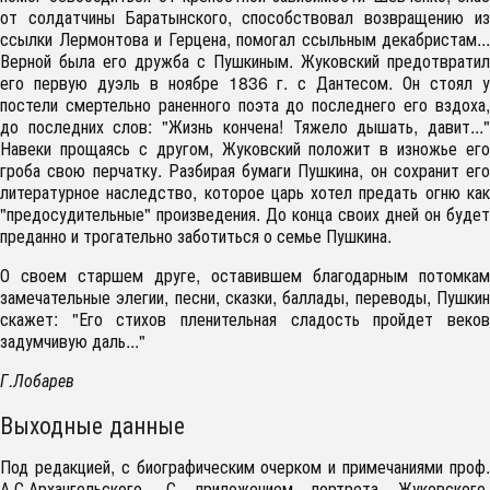
от солдатчины Баратынского, способствовал возвращению из
ссылки Лермонтова и Герцена, помогал ссыльным декабристам...
Верной была его дружба с Пушкиным. Жуковский предотвратил
его первую дуэль в ноябре 1836 г. с Дантесом. Он стоял у
постели смертельно раненного поэта до последнего его вздоха,
до последних слов: "Жизнь кончена! Тяжело дышать, давит..."
Навеки прощаясь с другом, Жуковский положит в изножье его
гроба свою перчатку. Разбирая бумаги Пушкина, он сохранит его
литературное наследство, которое царь хотел предать огню как
"предосудительные" произведения. До конца своих дней он будет
преданно и трогательно заботиться о семье Пушкина.
О своем старшем друге, оставившем благодарным потомкам
замечательные элегии, песни, сказки, баллады, переводы, Пушкин
скажет: "Его стихов пленительная сладость пройдет веков
задумчивую даль..."
Г.Лобарев
Выходные данные
Под редакцией, с биографическим очерком и примечаниями проф.
А.С.Архангельского. С приложением портрета Жуковского,