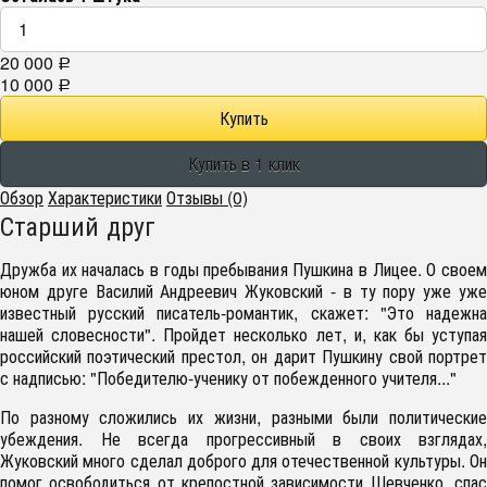
20 000
Р
10 000
Р
Обзор
Характеристики
Отзывы (0)
Старший друг
Дружба их началась в годы пребывания Пушкина в Лицее. О своем
юном друге Василий Андреевич Жуковский - в ту пору уже уже
известный русский писатель-романтик, скажет: "Это надежна
нашей словесности". Пройдет несколько лет, и, как бы уступая
российский поэтический престол, он дарит Пушкину свой портрет
с надписью: "Победителю-ученику от побежденного учителя..."
По разному сложились их жизни, разными были политические
убеждения. Не всегда прогрессивный в своих взглядах,
Жуковский много сделал доброго для отечественной культуры. Он
помог освободиться от крепостной зависимости Шевченко, спас