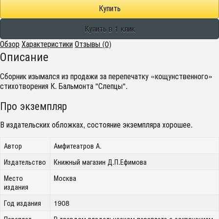
Обзор
Характеристики
Отзывы (0)
Описание
Сборник изымался из продажи за перепечатку «кощунственного»
стихотворения К. Бальмонта "Слепцы".
Про экземпляр
В издательских обложках, состояние экземпляра хорошее.
Автор
Амфитеатров А.
Издательство
Книжный магазин Д.П.Ефимова
Место
Москва
издания
Год издания
1908
Переплет
В твердом владельческом переплете с сохранением