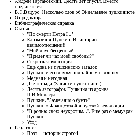
Андрей Тартаковский. Десять лет спустя. Вместо
предисловия
В.Э.Вацуро. Несколько слов об Эйдельмане-пушкинисте
От редактора
Библиографическая справка
Статьи:
"По смерти Петра I..."
Карамзин и Пушкин. Из истории
взаимоотношений
"Мой друг бесценный..."
"Придет ли час моей свободы?"
Секретная аудиенция
Еще одна из пушкинских загадок
Пушкин и его друзья под тайным надзором
Медная и негодная
Две тетради (Записки пушкиниста)
Десять автографов Пушкина из архива
П.И.Миллера
Пушкин. "Замечания о бунте"
Пушкин о Французской и русской революции
"В родню свою неукротим...". Еще раз о мемуарах
Пушкина
Уход
Рецензии:
Поэт - "историк строгой"