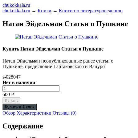
chukokkala.ru
chukokkala.ru
→
Книги
→
Книги по литературоведению
Натан Эйдельман Статьи о Пушкине
Купить Натан Эйдельман Статьи о Пушкине
Натан Эйдельман неопубликованные ранее статьи о
Пушкине, предисловие Тартаковского и Вацуро
s-028047
Нет в наличии
600
Р
Обзор
Характеристики
Отзывы (0)
Содержание