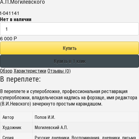
А.П.Могилевского
t-041141
Нет в наличии
6 000
Р
Обзор
Характеристики
Отзывы (0)
В переплете:
В переплете и суперобложке, профессиональная реставрация
суперобложки, владельческая надпись на форзаце, имя редактора
(В.И.Невского) зачеркнуто простым карандашом.
Автор
Попов И.И.
Художник
Могилевский А.П.
Серия
Русские дневники. Воспоминания, дневники, письма