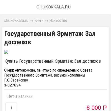
CHUKOKKALA.RU
chukokkala.ru
→
Книги
→
Искусство
Государственный Эрмитаж Зал
доспехов
Купить Государственный Эрмитаж Зал доспехов
Очерк Автономова, печатано по определению Совета
Государственного Эрмитажа, рисунки исполнены
Г.С.Верейским
s-027894
Нет в наличии
6 000
Р