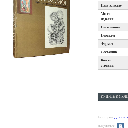
Издательство
Место
издания
Год издания
Переплет
Формат
Состояние
Кол-во
страниц
Категории:
Детские 
Поделиться: