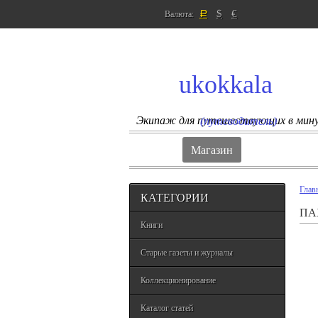
$
€
Валюта:
Р
ukokkala
Экипаж для путешествующих в мин
(путеводитель)
Магазин
Глав
КАТЕГОРИИ
ПА
Книги
Старые газеты и журналы
Коллекционирование
Каталог статей