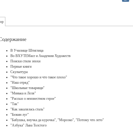
ор
Содержание
В Училище Штиглица
Во ВХУТЕМасе и Академии Художеств
Поиски стиля эпохи
Первые книги
Скульптура
"Что такое хорошо и что такое плохо"
"Наш отряд"
"Школьные товарищи"
"Минька и Леля"
"Рассказ о неизвестном герое"
"Так"
"Как закалялась сталь"
"Бежин луг"
"Бабушка, внучка да курочка", "Морозко", "Потому что лето"
"Азбука" Льва Толстого