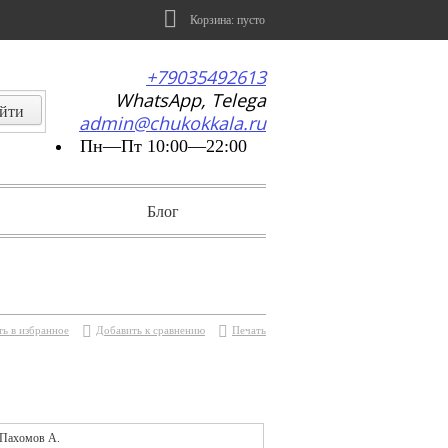
Корзина:
пусто
+79035492613
WhatsApp, Telega
admin@chukokkala.ru
Пн—Пт 10:00—22:00
Блог
ь в избранное
Добавить к сравнению
Печать
Пахомов А.