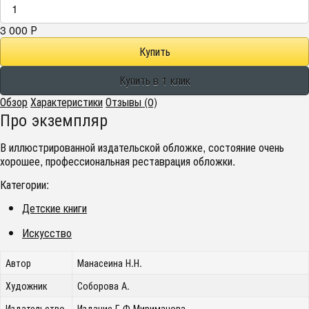
3 000
Р
Обзор
Характеристики
Отзывы (0)
Про экземпляр
В иллюстрированной издательской обложке, состояние очень
хорошее, профессиональная реставрация обложки.
Категории:
Детские книги
Искусство
Автор
Манасеина Н.Н.
Художник
Соборова А.
Издательство
Издание Г.Ф.Мириманова