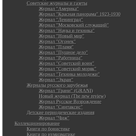
Советские журналы и газеты
Журнал "Америка"
Журнал "Красная панорама" 1923-1930
Журнал "Ленинград"
Журнал "Московский служащий"
Журнал "Наука и техника"
Журнал "Новый мир"
Журнал "Огонек"
Журнал "Пламя"
Журнал "Пушное дело"
Журнал "Работница"
Журнал "Советский воин"
Журнал "Советский моряк"
Журнал "Техника молодежи"
Журнал "Экран"
Журналы русского зарубежья
Журнал "Грани" (GRANI)
Новый журнал (The new review)
Журнал Русское Возрождение
Журнал "Синтаксис"
Детские периодические издания
Журнал "Чиж"
Коллекционирование
Книги по бонистике
Книги по нумизматике