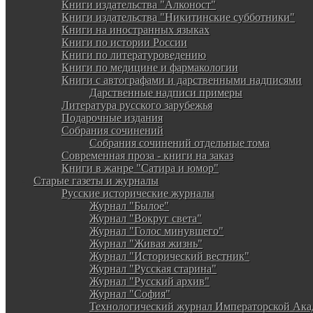
Книги издательства "Алконост"
Книги издательства "Никитинские субботники"
Книги на иностранных языках
Книги по истории России
Книги по литературоведению
Книги по медицине и фармакологии
Книги с автографами и дарственными надписями
Дарственные надписи примеры
Литература русского зарубежья
Подарочные издания
Собрания сочинений
Собрания сочинений отдельные тома
Современная проза - книги на заказ
Книги в жанре "Сатира и юмор"
Старые газеты и журналы
Русские исторические журналы
Журнал "Былое"
Журнал "Вокруг света"
Журнал "Голос минувшего"
Журнал "Живая жизнь"
Журнал "Исторический вестник"
Журнал "Русская старина"
Журнал "Русский архив"
Журнал "София"
Технологический журнал Императорской Ака