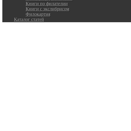
Книги по филателии
Книги с экслибрисом
Филокартия
Каталог статей