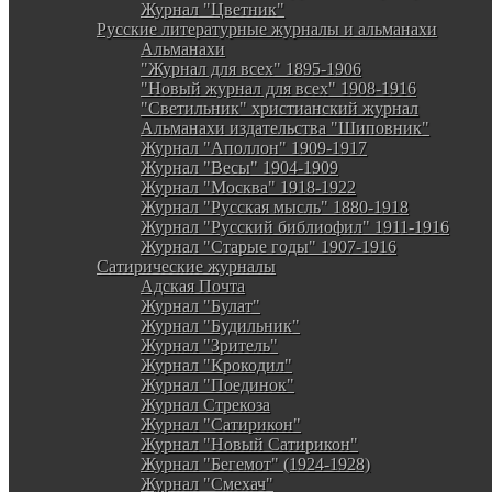
Журнал "Цветник"
Русские литературные журналы и альманахи
Альманахи
"Журнал для всех" 1895-1906
"Новый журнал для всех" 1908-1916
"Светильник" христианский журнал
Альманахи издательства "Шиповник"
Журнал "Аполлон" 1909-1917
Журнал "Весы" 1904-1909
Журнал "Москва" 1918-1922
Журнал "Русская мысль" 1880-1918
Журнал "Русский библиофил" 1911-1916
Журнал "Старые годы" 1907-1916
Сатирические журналы
Адская Почта
Журнал "Булат"
Журнал "Будильник"
Журнал "Зритель"
Журнал "Крокодил"
Журнал "Поединок"
Журнал Стрекоза
Журнал "Сатирикон"
Журнал "Новый Сатирикон"
Журнал "Бегемот" (1924-1928)
Журнал "Смехач"