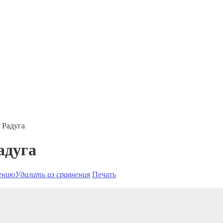
 Радуга
адуга
ению
Удалить из сравнения
Печать