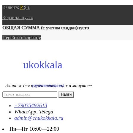
Валюта:
Р
$
€
Корзина:
пусто
ОБЩАЯ СУММА
(с учетом скидки)
пусто
Перейти в корзину
ukokkala
(путеводитель)
Экипаж для путешествующих в минувшее
+79035492613
WhatsApp, Telega
admin@chukokkala.ru
Пн—Пт 10:00—22:00