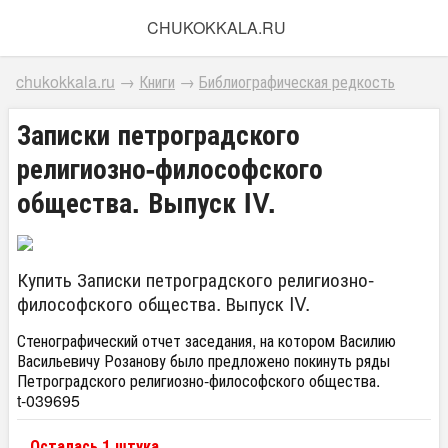
CHUKOKKALA.RU
chukokkala.ru
→
Книги
→
Библиографическая редкость
Записки петроградского
религиозно-философского
общества. Выпуск IV.
Купить Записки петроградского религиозно-
философского общества. Выпуск IV.
Стенографический отчет заседания, на котором Василию
Васильевичу Розанову было предложено покинуть ряды
Петроградского религиозно-философского общества.
t-039695
Осталась 1 штука