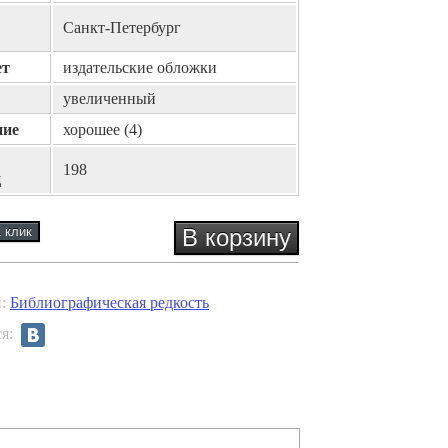
Санкт-Петербург
ет
издательские обложки
увеличенный
ние
хорошее (4)
198
ц
и:
Библиографическая редкость
ся: