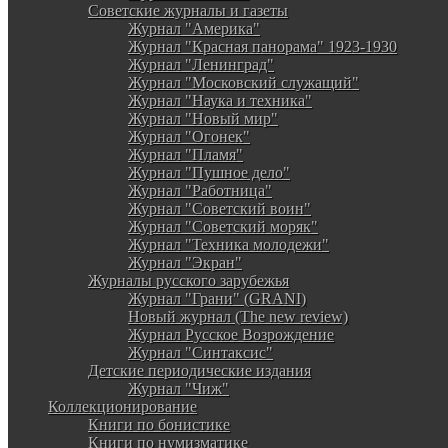
Советские журналы и газеты
Журнал "Америка"
Журнал "Красная панорама" 1923-1930
Журнал "Ленинград"
Журнал "Московский служащий"
Журнал "Наука и техника"
Журнал "Новый мир"
Журнал "Огонек"
Журнал "Пламя"
Журнал "Пушное дело"
Журнал "Работница"
Журнал "Советский воин"
Журнал "Советский моряк"
Журнал "Техника молодежи"
Журнал "Экран"
Журналы русского зарубежья
Журнал "Грани" (GRANI)
Новый журнал (The new review)
Журнал Русское Возрождение
Журнал "Синтаксис"
Детские периодические издания
Журнал "Чиж"
Коллекционирование
Книги по бонистике
Книги по нумизматике