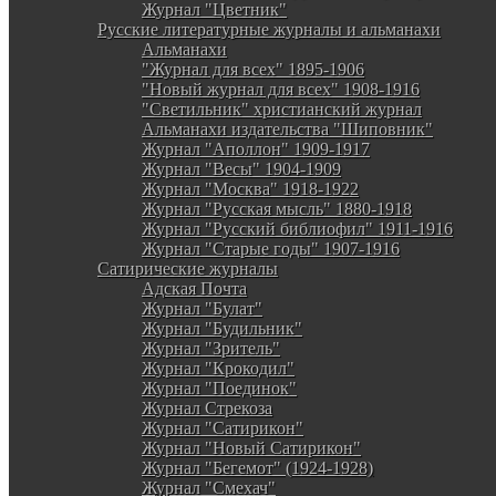
Журнал "Цветник"
Русские литературные журналы и альманахи
Альманахи
"Журнал для всех" 1895-1906
"Новый журнал для всех" 1908-1916
"Светильник" христианский журнал
Альманахи издательства "Шиповник"
Журнал "Аполлон" 1909-1917
Журнал "Весы" 1904-1909
Журнал "Москва" 1918-1922
Журнал "Русская мысль" 1880-1918
Журнал "Русский библиофил" 1911-1916
Журнал "Старые годы" 1907-1916
Сатирические журналы
Адская Почта
Журнал "Булат"
Журнал "Будильник"
Журнал "Зритель"
Журнал "Крокодил"
Журнал "Поединок"
Журнал Стрекоза
Журнал "Сатирикон"
Журнал "Новый Сатирикон"
Журнал "Бегемот" (1924-1928)
Журнал "Смехач"