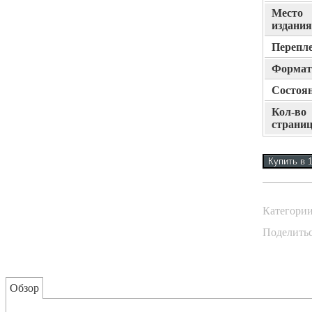
Место
издания
Перепл
Формат
Состоя
Кол-во
страни
Категори
Поделить
Обзор