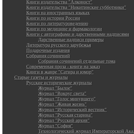
Книги издательства "Алконост"
Книги издательства "Никитинские субботники"
Книги на иностранных языках
Книги по истории России
Книги по литературоведению
Книги по медицине и фармакологии
Книги с автографами и дарственными надписями
Дарственные надписи примеры
Литература русского зарубежья
Подарочные издания
Собрания сочинений
Собрания сочинений отдельные тома
Современная проза - книги на заказ
Книги в жанре "Сатира и юмор"
Старые газеты и журналы
Русские исторические журналы
Журнал "Былое"
Журнал "Вокруг света"
Журнал "Голос минувшего"
Журнал "Живая жизнь"
Журнал "Исторический вестник"
Журнал "Русская старина"
Журнал "Русский архив"
Журнал "София"
Технологический журнал Императорской Ака