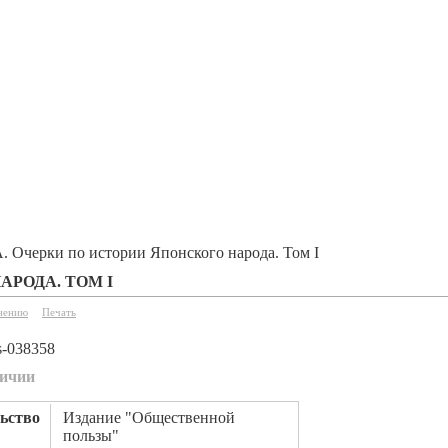
. Очерки по истории Японского народа. Том I
АРОДА. ТОМ I
внению
Печать
s-038358
личии
ьство
Издание "Общественной
пользы"