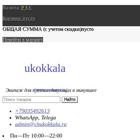
Валюта:
Р
$
€
Корзина:
пусто
ОБЩАЯ СУММА
(с учетом скидки)
пусто
Перейти в корзину
ukokkala
(путеводитель)
Экипаж для путешествующих в минувшее
+79035492613
WhatsApp, Telega
admin@chukokkala.ru
Пн—Пт 10:00—22:00