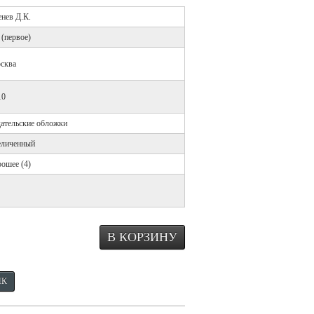
енев Д.К.
 (первое)
сква
10
дательские обложки
еличенный
рошее (4)