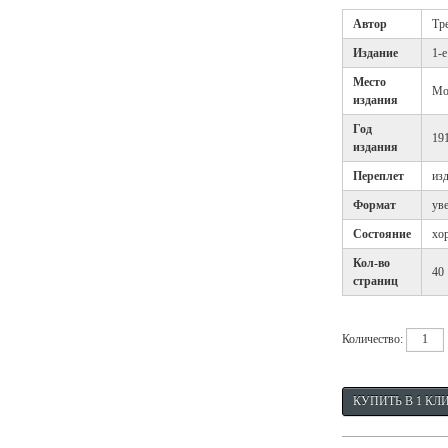
Автор
Тр
Издание
1-е
Место
Мо
издания
Год
19
издания
Переплет
из
Формат
ув
Состояние
хо
Кол-во
40
страниц
Количество: