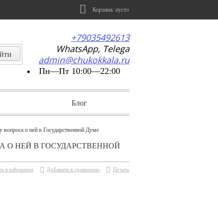
Корзина:
пусто
+79035492613
WhatsApp, Telega
admin@chukokkala.ru
Пн—Пт 10:00—22:00
Блог
у вопроса о ней в Государственной Думе
СА О НЕЙ В ГОСУДАРСТВЕННОЙ
ь в избранное
Добавить к сравнению
Печать