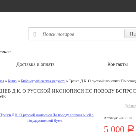
увшее
Доставка и оплата
Контакты
ная
»
Книги
»
Библиографическая редкость
» Тренев Д.К. О русской иконописи По повод
ЕНЕВ Д.К. О РУССКОЙ ИКОНОПИСИ ПО ПОВОДУ ВОПРО
МЕ
Добавит
Артикул:
s-027918
5 000
Р