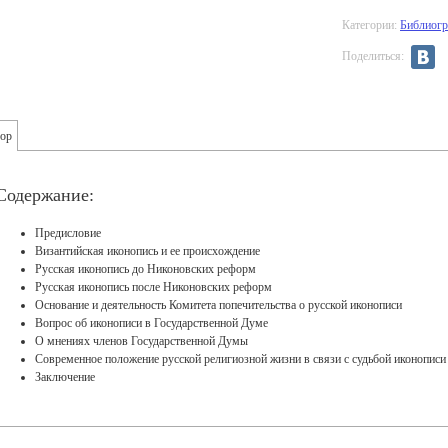
Категории:
Библиогр
Поделиться:
ор
Содержание:
Предисловие
Византийская иконопись и ее происхождение
Русская иконопись до Никоновских реформ
Русская иконопись после Никоновских реформ
Основание и деятельность Комитета попечительства о русской иконописи
Вопрос об иконописи в Государственной Думе
О мнениях членов Государственной Думы
Современное положение русской религиозной жизни в связи с судьбой иконописи
Заключение