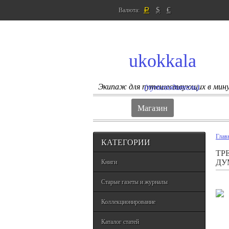
$
€
Валюта:
Р
ukokkala
Экипаж для путешествующих в мин
(путеводитель)
Магазин
Глав
КАТЕГОРИИ
ТР
ДУ
Книги
Старые газеты и журналы
Коллекционирование
Каталог статей