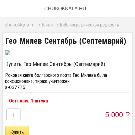
CHUKOKKALA.RU
chukokkala.ru
→
Книги
→
Библиографическая редкость
Гео Милев Сентябрь (Септемврий)
Купить Гео Милев Сентябрь (Септемврий)
Роковая книга болгарского поэта Гео Милева была
конфискована, тираж уничтожен
s-027775
Осталась 1 штука
5 000
Р