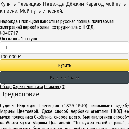
Купить Плевицкая Надежда Дёжкин Карагод мой путь
к песне. Мой путь с песней.
Надежда Плевицкая известная русская певица, почитаемая
эмиграцией первой волны, сотрудничала с НКВД.
t-040717
Осталась 1 штука
100 000
Р
Обзор
Характеристики
Отзывы (0)
Предисловие
Судьба Надежды Плевицкой (1879-1940) напоминает судьбу
Марины Цветаевой. Даже способ вербовки агентами НКВД ее
мужа полковника Скоблина, скорее всего, был аналогичен способу
вербовки мужа Марины Цветаевой. "Ты нужен своей стране", -
такой аргумент был неотразим для любого русского эмигранта