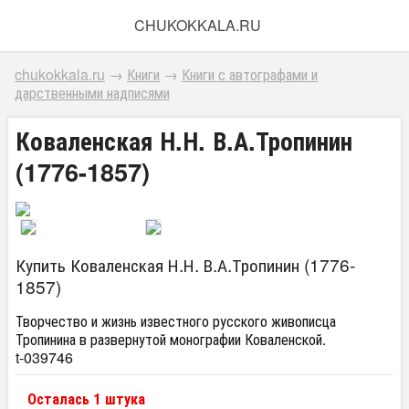
CHUKOKKALA.RU
chukokkala.ru
→
Книги
→
Книги с автографами и
дарственными надписями
Коваленская Н.Н. В.А.Тропинин
(1776-1857)
Купить Коваленская Н.Н. В.А.Тропинин (1776-
1857)
Творчество и жизнь известного русского живописца
Тропинина в развернутой монографии Коваленской.
t-039746
Осталась 1 штука