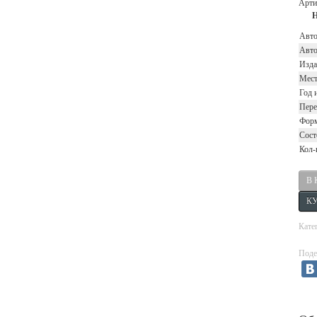
Арти
Н
Авт
Авто
Изда
Мест
Год 
Пере
Фор
Сост
Кол-
Кате
Поде