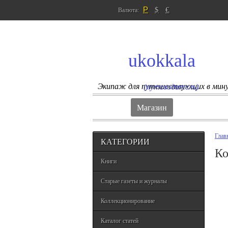
Р
$
€
Валюта:
ukokkala
Экипаж для путешествующих в мин
(путеводитель)
Магазин
Глав
КАТЕГОРИИ
Ко
Книги
Старые газеты и журналы
Коллекционирование
Каталог статей