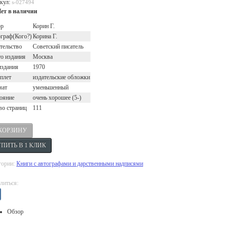
кул:
s-027494
ет в наличии
ор
Корин Г.
граф(Кого?)
Корина Г.
тельство
Советский писатель
о издания
Москва
издания
1970
плет
издательские обложки
мат
уменьшенный
ояние
очень хорошее (5-)
во страниц
111
гории:
Книги с автографами и дарственными надписями
литься:
Обзор