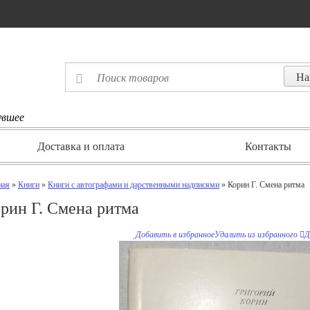
увшее
Доставка и оплата
Контакты
ная
»
Книги
»
Книги с автографами и дарственными надписями
» Корин Г. Смена ритма
рин Г. Смена ритма
Добавить в избранное
Удалить из избранного
Д