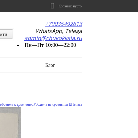
Корзина:
пусто
+79035492613
WhatsApp, Telega
admin@chukokkala.ru
Пн—Пт 10:00—22:00
Блог
обавить к сравнению
Удалить из сравнения
Печать