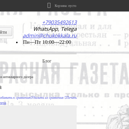
Корзина:
пусто
+79035492613
WhatsApp, Telega
admin@chukokkala.ru
Пн—Пт 10:00—22:00
Блог
и антикварного дилера
а
обавить к сравнению
Удалить из сравнения
Печать