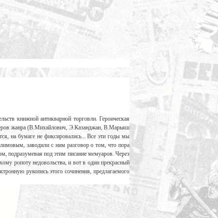
льств книжной антикварной торговли. Героическая
теров жанра (В.Михайлович, Э.Казанджан, В.Марьяш
тся, на бумаге не фиксировались... Все эти годы мы
лимовым, заводили с ним разговор о том, что пора
ом, подразумевая под этим писание мемуаров. Через
ухому ропоту недовольства, и вот в один прекрасный
ктронную рукопись этого сочинения, предлагаемого