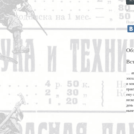
Кате
Поде
Об
Вс
… ав
эпох
и мн
прак
ему 
неск
день
ныне