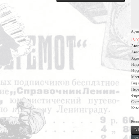
Арти
15 0
Авт
Авто
Худ
Изда
Изда
Мест
Год 
Пере
Фор
Сост
Кол-
Коли