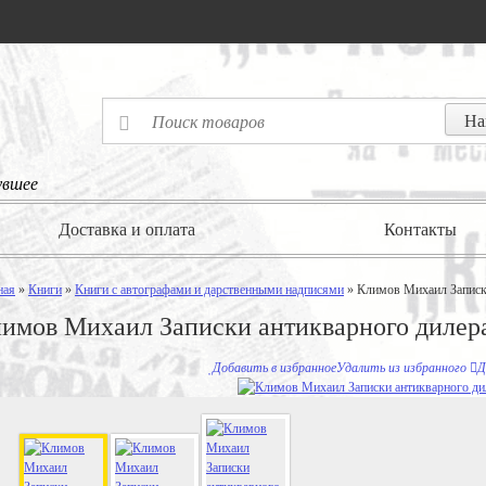
увшее
Доставка и оплата
Контакты
ная
»
Книги
»
Книги с автографами и дарственными надписями
» Климов Михаил Записк
имов Михаил Записки антикварного дилер
Добавить в избранное
Удалить из избранного
Д