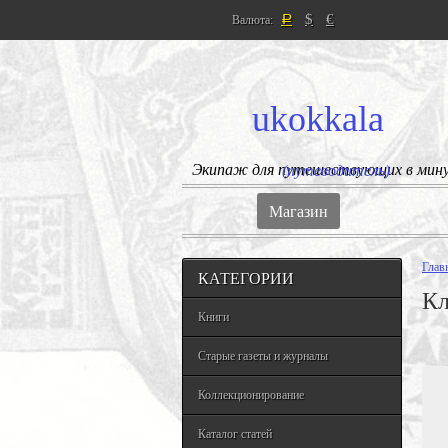
$
€
Валюта:
Р
ukokkala
Экипаж для путешествующих в мин
(путеводитель)
Магазин
Глав
КАТЕГОРИИ
Кл
Книги
Старые газеты и журналы
Коллекционирование
Каталог статей