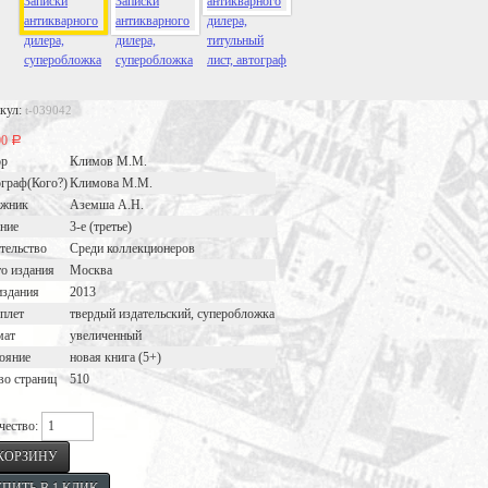
кул:
t-039042
00
Р
ор
Климов М.М.
граф(Кого?)
Климова М.М.
ожник
Аземша А.Н.
ние
3-е (третье)
тельство
Среди коллекционеров
о издания
Москва
издания
2013
плет
твердый издательский, суперобложка
мат
увеличенный
ояние
новая книга (5+)
во страниц
510
чество: