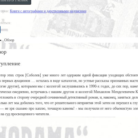
гории:
Книги с автографами и дарственными надписями
литься:
Обзор
зор
тупление
тор этих строк [Соболев] уже много лет одержим идеей фиксации уходящих обстояте
а первых аукционов … осталась в виде каталогов, но устные рассказы признанных мас
огие другие), которыми мы с коллегой заслушивались в 1990-х годах, до сих пор, каже
тически ежедневно, встречаясь с нашим другом и коллегой Михаилом Менделевичем К
отложить в сторону очередной сочиняемый детективный роман, и, наконец, заняться дел
олько лет мы добились того, что от решительного неприятия этой затеи он перешел к гл
 — не зря сказано про каплю, точащую камень! - мы получили от него объемистую эле
 на суд просвещенного читателя.