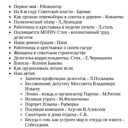
Первое мая - Р.Ковнатор
На 8-м году Советской власти - Бауман
Как прошли перевыборы в советы в деревне - Кованева
Политический обзор - Л.Леонидов
Работница и крестьянка в неделю печати - Л.сталь
Посвящается МОПРу Стих - коллективный труд
делегаток
Наша демонстрация - Паня
Работницы и крестьянки о своем съезде
Женщина в советском строительстве
Делегатка-корреспондентка. Стих. - Е.Чернышева
Влипла - Ксения Быкова
Как организовать летние ясли
Наш актив
Занятия профсекции делегаток - Л.Польшева
Бессменному депутату Моссовета Владимиру
Ильичу
Ленин - вождь и организатор Партии - М.Рютин
Великая утрата - М.Филипченко
Портрет Ильича - Рабкорка
Посевная компания - Агр-ом В.Алексеев
Санатории и дома отдыха - С.К.
Беседа о том, как устроен мир и откуда он взялся -
Собеседник