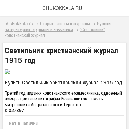
CHUKOKKALA.RU
chukokkala.ru
→
Старые газеты и журналы
→
Русские
литературные журналы и альманахи
→
"Светильник"
христианский журнал
Светильник христианский журнал
1915 год
Купить Светильник христианский журнал 1915 год
Третий год издания христианского ежемесячника, сдвоенный
номер - цветные литографии Евангелистов, память
митрополита Астраханского и Терского
s-027897
Нет в наличии