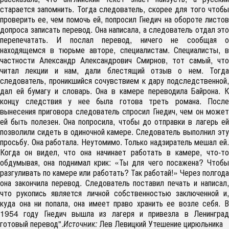
старается запомнить. Тогда следователь, скорее для того чтобы
проверить ее, чем помочь ей, попросил Гнедич на обороте листов
допроса записать перевод. Она написала, а следователь отдал это
перепечатать. И послал перевод, ничего не сообщая о
находящемся в тюрьме авторе, специалистам. Специалисты, в
частности Александр Александрович Смирнов, тот самый, что
читал лекции и нам, дали блестящий отзыв о нем. Тогда
следователь, проникшийся сочувствием к дару подследственной,
дал ей бумагу и словарь. Она в камере переводила Байрона. К
концу следствия у нее была готова треть романа. После
вынесения приговора следователь спросил Гнедич, чем он может
ей быть полезен. Она попросила, чтобы до отправки в лагерь ей
позволили сидеть в одиночной камере. Следователь выполнил эту
просьбу. Она работала. Неутомимо. Только надзиратель мешал ей.
Когда он видел, что она начинает работать в камере, что-то
обдумывая, она поднимал крик: «Ты для чего посажена? Чтобы
разгуливать по камере или работать? Так работай!» Через полгода
она закончила перевод. Следователь поставил печать и написал,
что рукопись является личной собственностью заключенной и,
куда она ни попала, она имеет право хранить ее возле себя. В
1954 году Гнедич вышла из лагеря и привезла в Ленинград
готовый перевод".
Источник:
Лев Левицкий Утешение цирюльника