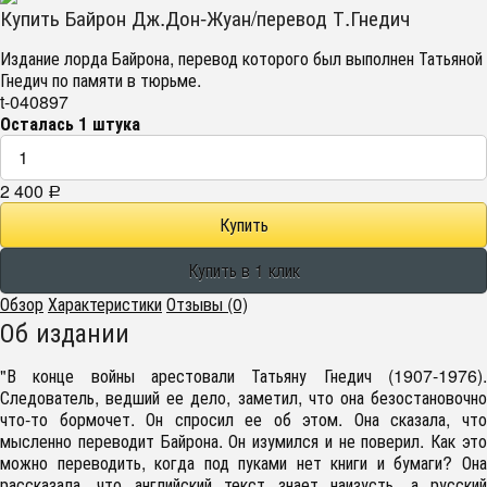
Купить Байрон Дж.Дон-Жуан/перевод Т.Гнедич
Издание лорда Байрона, перевод которого был выполнен Татьяной
Гнедич по памяти в тюрьме.
t-040897
Осталась 1 штука
2 400
Р
Обзор
Характеристики
Отзывы (0)
Об издании
"В конце войны арестовали Татьяну Гнедич (1907-1976).
Следователь, ведший ее дело, заметил, что она безостановочно
что-то бормочет. Он спросил ее об этом. Она сказала, что
мысленно переводит Байрона. Он изумился и не поверил. Как это
можно переводить, когда под пуками нет книги и бумаги? Она
рассказала, что английский текст знает наизусть, а русский