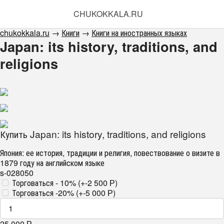
CHUKOKKALA.RU
chukokkala.ru
→
Книги
→
Книги на иностранных языках
Japan: its history, traditions, and
religions
Купить Japan: its history, traditions, and religions
Япония: ее история, традиции и религия, повествование о визите в
1879 году на английском языке
s-028050
Торговаться - 10% (+
-2 500
)
Р
Торговаться -20% (+
-5 000
)
Р
25 000