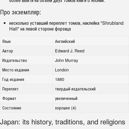
более выйти на объем двух томов книги о Японии.
Про экземпляр:
несколько уставший переплет томов, наклейка "Shrubland
Hall" на левой стороне форзаца
Язык
Английский
Автор
Edward J. Reed
Издательство
John Murray
Место издания
London
Год издания
1880
Переплет
твердый издательский
Формат
увеличенный
Состояние
хорошее (4)
Japan: its history, traditions, and religions