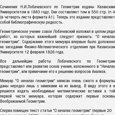
Сочинения Н.И.Лобачевского по Геометрии изданы Казанским
Университетом в 1883 году. Они составляют том в 550 стр. in 4
(в четверть листа формата А1). Теперь это издание представляет
собой библиографическую редкость.
Геометрическое учение совое Лобачевский изложил в целом ряде
работ, из которых важнейшей следует признать: "О началах
геометрии". Содержание этого мемуара впервые было доложено
на заседании Физико-Математического отделения при Казанском
Университете 12 февраля 1826 года.
Все дальнейшие работы Лобачевского по Геометрии
представляют или развитие основ учения, изложенного в "Началах
геометрии", или примечание его к решению вопросов Анализа.
Мемуар "О началах геометрии" написан очень сжато и формулы
даны нередко лишь с намеками на их вывод. В виду этого я и
решился издать необходимые математические вставки к той
первой части мемуара, которая содержит первые основы
Воображаемой Геометрии.
Сперва помещен текст статьи "О началах геометрии" (первые 20