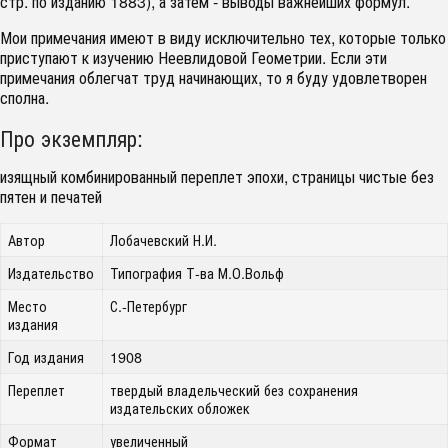
стр. по изданию 1883), а затем - выводы важнейших формул.
Мои примечания имеют в виду исключительно тех, которые только
приступают к изучению Неевлидовой Геометрии. Если эти
примечания облегчат труд начинающих, то я буду удовлетворен
сполна.
Про экземпляр:
изящный комбинированный переплет эпохи, страницы чистые без
пятен и печатей
Автор
Лобачевский Н.И.
Издательство
Типография Т-ва М.О.Вольф
Место
С.-Петербург
издания
Год издания
1908
Переплет
твердый владельческий без сохранения
издательских обложек
Формат
увеличенный